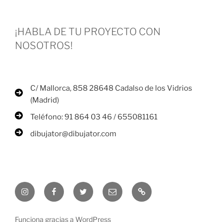
¡HABLA DE TU PROYECTO CON
NOSOTROS!
C/ Mallorca, 858 28648 Cadalso de los Vidrios
(Madrid)
Teléfono: 91 864 03 46 / 655081161
dibujator@dibujator.com
instagram
facebook
twitter
Email
blog
/
X
Funciona gracias a WordPress