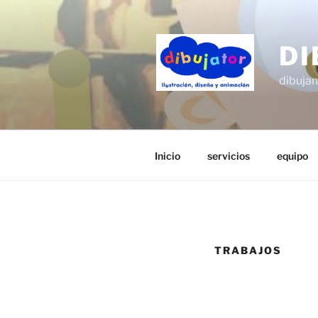
Saltar
al
contenido
DI
dibujam
Inicio
servicios
equipo
TRABAJOS